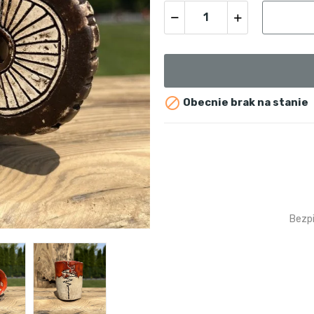

Obecnie brak na stanie
Bezp