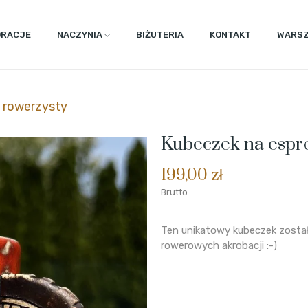
ORACJE
NACZYNIA
BIŻUTERIA
KONTAKT
WARSZ
a rowerzysty
Kubeczek na espre
199,00 zł
Brutto
Ten unikatowy kubeczek został
rowerowych akrobacji :-)