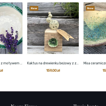
New
New
Duży głęboki talerz z motywem kaktusa beżowy
Kaktus na drewienku beżowy z zielonym guzikiem
zł
159,00 zł
15