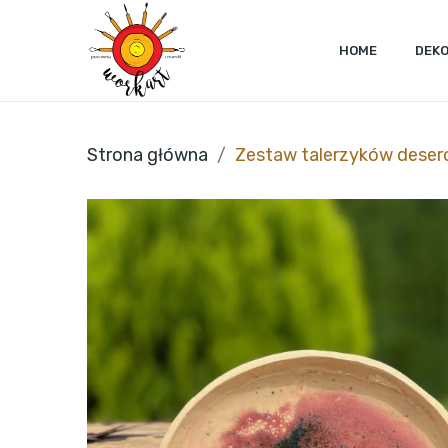
HOME
DEK
Strona główna
Zestaw talerzyków desero