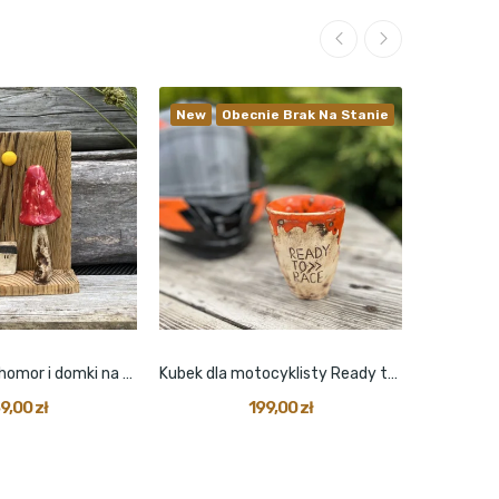
New
Obecnie Brak Na Stanie
Dekoracja Muchomor i domki na drewienku duża
Kubek dla motocyklisty Ready to race
9,00 zł
199,00 zł