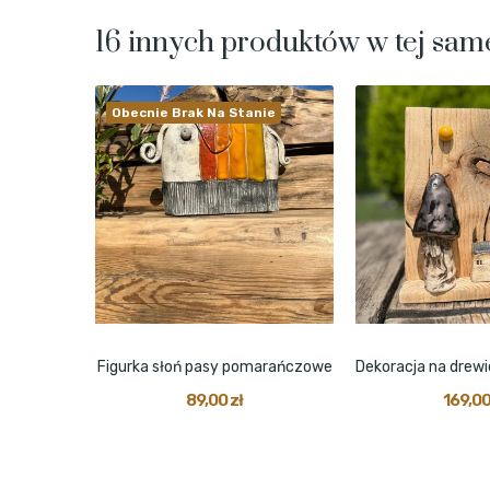
16 innych produktów w tej same
Obecnie Brak Na Stanie
łoty brąz
Figurka słoń pasy pomarańczowe
89,00 zł
169,00