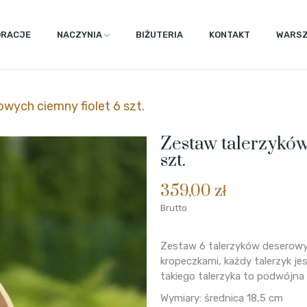
ORACJE
NACZYNIA
BIŻUTERIA
KONTAKT
WARSZ
wych ciemny fiolet 6 szt.
Zestaw talerzyków
szt.
359,00 zł
Brutto
Zestaw 6 talerzyków deserowy
kropeczkami, każdy talerzyk je
takiego talerzyka to podwójna
Wymiary: średnica 18,5 cm