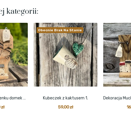
j kategorii:
Obecnie Brak Na Stanie
Dekoracja na drewienku domek z grzybem czarny
Kubeczek z kaktusem 1.
 zł
59,00 zł
16