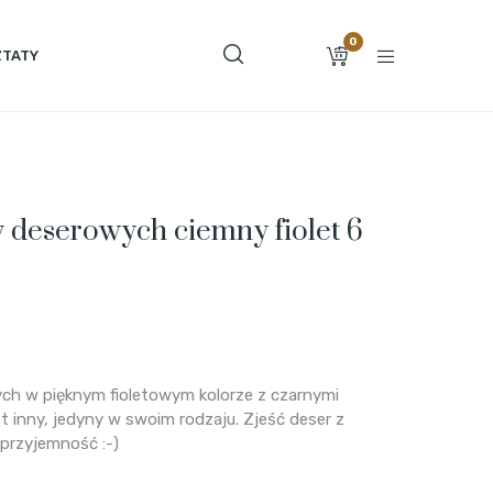
0
TATY
 deserowych ciemny fiolet 6
ch w pięknym fioletowym kolorze z czarnymi
st inny, jedyny w swoim rodzaju. Zjeść deser z
 przyjemność :-)