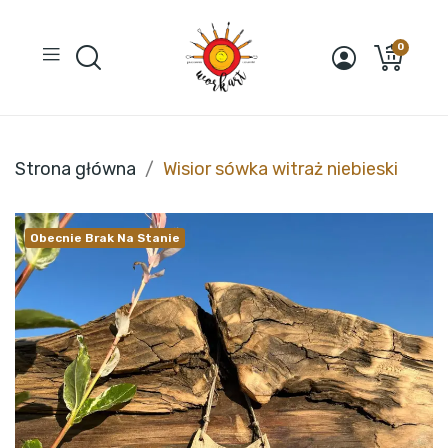
0
Strona główna
Wisior sówka witraż niebieski
Obecnie Brak Na Stanie