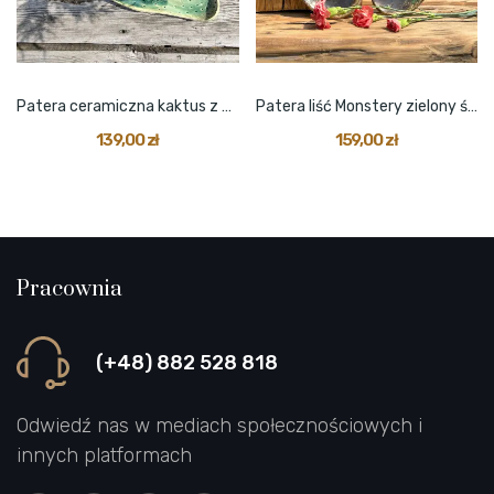
Patera ceramiczna kaktus z kwiatem
Patera liść Monstery zielony średni
139,00 zł
159,00 zł
Pracownia
(+48) 882 528 818
Odwiedź nas w mediach społecznościowych i
innych platformach