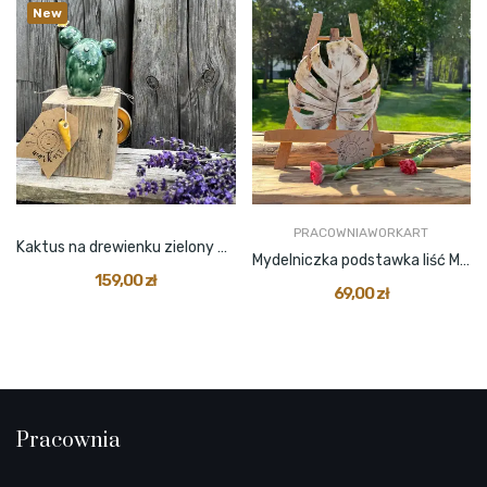
New
PRACOWNIAWORKART
Kaktus na drewienku zielony z żółtą hubą
Mydelniczka podstawka liść Monstery beż
159,00 zł
69,00 zł
Pracownia