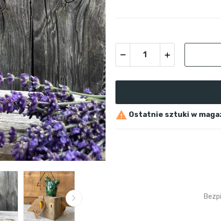

Ostatnie sztuki w maga
Bezp