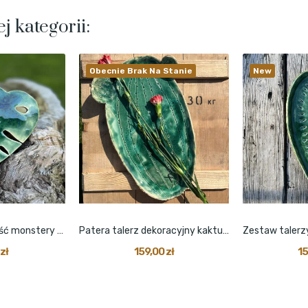
j kategorii:
Obecnie Brak Na Stanie
New
Podstawka serce liść monstery zielony błyszczący
Patera talerz dekoracyjny kaktus z uszami duży
zł
159,00 zł
15