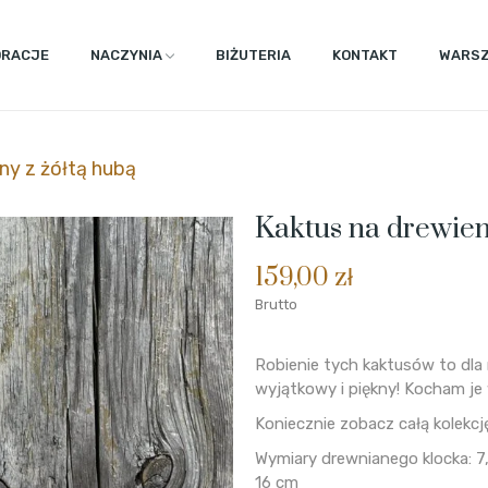
ORACJE
NACZYNIA
BIŻUTERIA
KONTAKT
WARSZ
ny z żółtą hubą
Kaktus na drewien
159,00 zł
Brutto
Robienie tych kaktusów to dla m
wyjątkowy i piękny! Kocham je w
Koniecznie zobacz całą kolekcj
Wymiary drewnianego klocka: 
16 cm