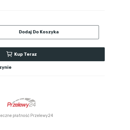
Dodaj Do Koszyka
Kup Teraz
zynie
ieczne płatność Przelewy24