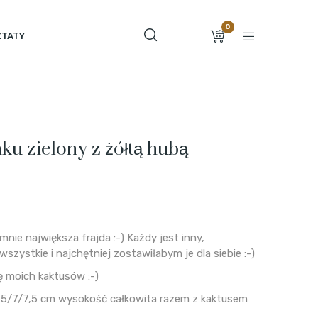
0
TATY
ku zielony z żółtą hubą
nie największa frajda :-) Każdy jest inny,
szystkie i najchętniej zostawiłabym je dla siebie :-)
ę moich kaktusów :-)
7,5/7/7,5 cm wysokość całkowita razem z kaktusem