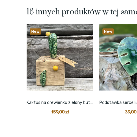
16 innych produktów w tej same
New
New
ryb
Kaktus na drewienku zielony butelkowy z małym...
159,00 zł
39,00 