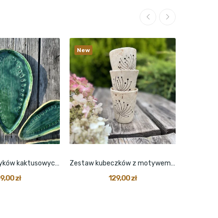
New
New
Zestaw talerzyków kaktusowych mały i średni...
Zestaw kubeczków z motywem dmuchawca 3 szt.
9,00 zł
129,00 zł