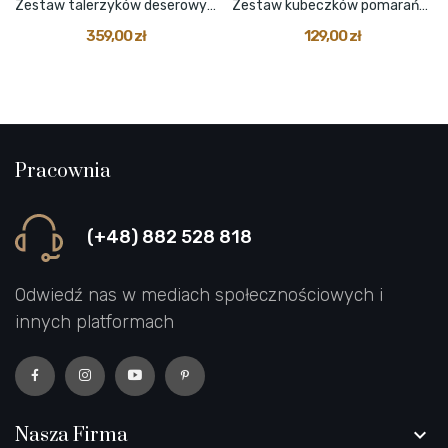
Zestaw talerzyków deserowych ciemny fiolet 6 szt.
Zestaw kubeczków pomarańczowy z kreseczkami 3 szt.
359,00 zł
129,00 zł
Pracownia
(+48) 882 528 818
Odwiedź nas w mediach społecznościowych i
innych platformach
Nasza Firma
