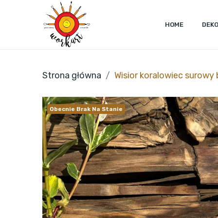
HOME
DEK
Strona główna
Wisior koralowiec surowy 
Obecnie Brak Na Stanie