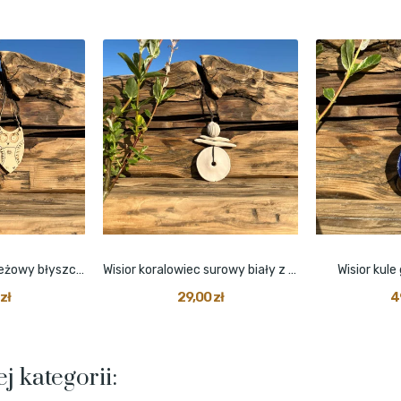
Wisior sówka folk beżowy błyszczący
Wisior koralowiec surowy biały z patyczkami
Wisior kule
zł
29,00 zł
4
j kategorii: