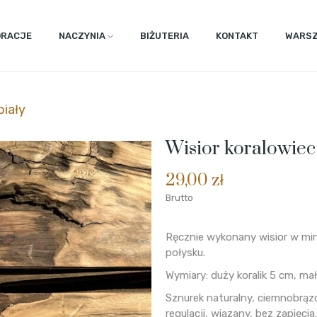
ORACJE
NACZYNIA
BIŻUTERIA
KONTAKT
WARSZ
biały
Wisior koralowiec
29,00 zł
Brutto
Ręcznie wykonany wisior w mini
połysku.
Wymiary: duży koralik 5 cm, ma
Sznurek naturalny, ciemnobrąz
regulacji, wiązany, bez zapięcia.