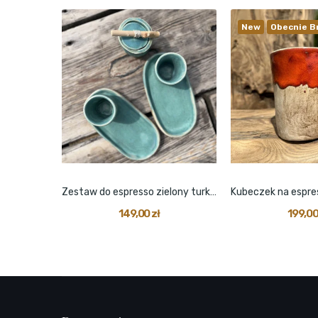
New
Obecnie B
Miseczka z kaktusowym motywem zielona mała
Zestaw do espresso zielony turkus
149,00 zł
199,00