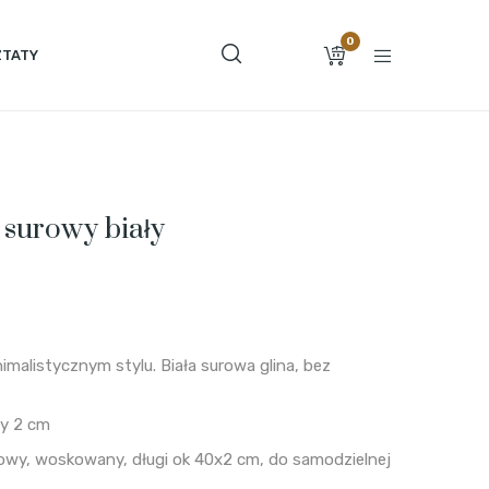
0
TATY
 surowy biały
malistycznym stylu. Biała surowa glina, bez
ły 2 cm
owy, woskowany, długi ok 40x2 cm, do samodzielnej