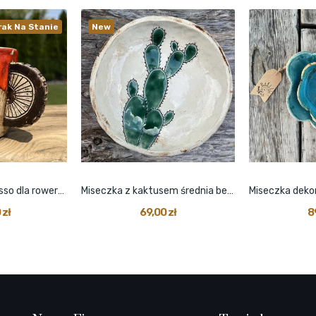
rak Na Stanie
New
Kubeczek na espresso dla rowerzysty
Miseczka z kaktusem średnia beżowa
 zł
69,00 zł
8