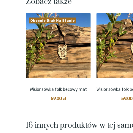
Zobacz także
Obecnie Brak Na Stanie
Wisior sówka folk beżowy mat
59,00 zł
59,00 
16 innych produktów w tej same