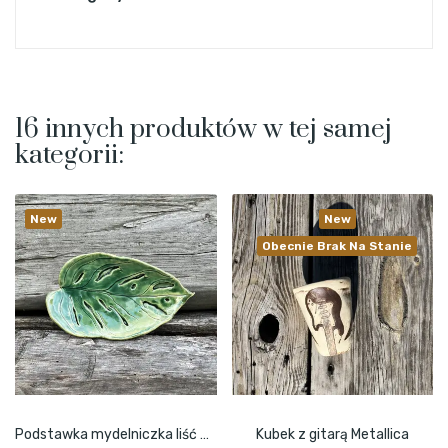
16 innych produktów w tej samej
kategorii:
New
New
Obecnie Brak Na Stanie
Podstawka mydelniczka liść monstera monkey zielony
Kubek z gitarą Metallica